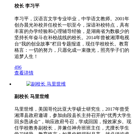
校长 李习平
李习平，汉语言文学专业毕业，中学语文教师。2001年
创办晨光补校并任校长一职至今，深谙补校特点，具有
丰富的办学经验和心理辅导经验，是湖南省为数极少的
坚持长年奋斗在补校战线的校长。2014年曾被湘潭电视
台“我的创业故事”栏目专题报道，现任学校校长。教育
格言：一切的努力，只愿化成一束微光，照亮学子们的
追梦人生！
496
查看详情
副校长 马里世维
马里世维，美国哥伦比亚大学硕士研究生，2017年曾受
湘潭县政府邀请，参加由段县长主持召开的“优秀大学生
回乡恳谈会”，响应政府号召，学成回国，报效家乡。现
任学校教务副校长，并兼任神舟班班主任，尤擅长学生